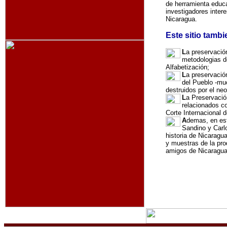
de herramienta educa
investigadores intere
Nicaragua.
Este sitio tambi
L
a preservación
metodologias d
Alfabetización;
L
a preservació
del Pueblo -mu
destruidos por el n
L
a Preservaci
relacionados c
Corte Internacional d
A
demas, en est
Sandino y Carlo
historia de Nicaragu
y muestras de la pro
amigos de Nicaragua